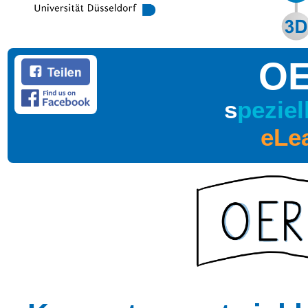
OE
s
peziel
eLe