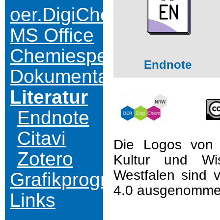
oer.DigiChem.nrw
MS Office
Chemiespezifisch
Endnote
Dokumentation
Literatur
Endnote
Citavi
Die Logos von 
Zotero
Kultur und Wi
Westfalen sind 
Grafikprogramme
4.0 ausgenomme
Links