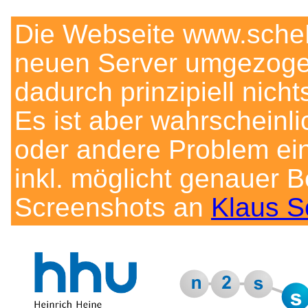
Die Webseite www.scheL
neuen Server umgezogen
dadurch prinzipiell nich
Es ist aber wahrscheinl
oder andere Problem ein
inkl. möglicht genauer B
Screenshots an
Klaus S