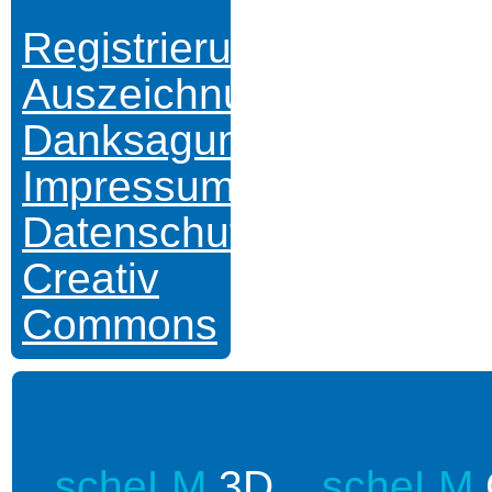
Registrierung
Auszeichnungen
Danksagungen
Impressum
Datenschutz
Creativ
Commons
scheLM
3D
scheLM