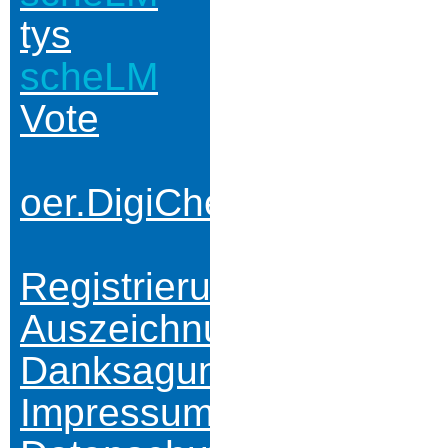
tys
scheLM
Vote
oer.DigiChem.nrw
Registrierung
Auszeichnungen
Danksagungen
Impressum