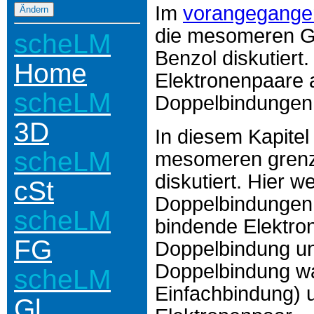
Im
vorangegangen
die mesomeren G
scheLM
Benzol diskutiert
Home
Elektronenpaare
scheLM
Doppelbindungen
3D
In diesem Kapitel
scheLM
mesomeren grenzs
diskutiert. Hier 
cSt
Doppelbindungen 
scheLM
bindende Elektro
FG
Doppelbindung un
Doppelbindung wa
scheLM
Einfachbindung) u
Gl