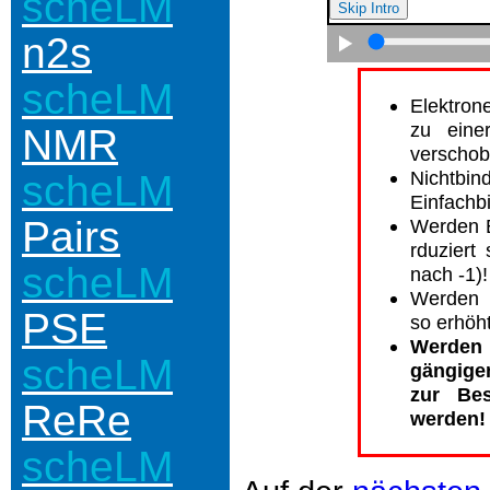
scheLM
n2s
scheLM
Elektron
zu eine
NMR
verschob
Nichtbi
scheLM
Einfachb
Pairs
Werden E
rduziert
scheLM
nach -1)!
Werden 
PSE
so erhöh
Werden
scheLM
gängigen
zur Be
ReRe
werden!
scheLM