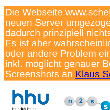
Die Webseite www.scheL
neuen Server umgezogen
dadurch prinzipiell nich
Es ist aber wahrscheinl
oder andere Problem ein
inkl. möglicht genauer B
Screenshots an
Klaus S