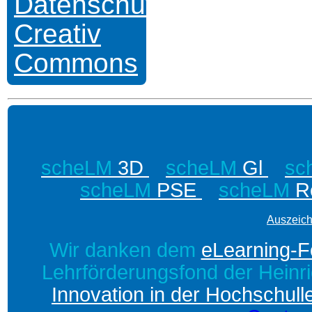
Datenschutz
Creativ
Commons
scheLM
3D
scheLM
Gl
sc
scheLM
PSE
scheLM
R
Auszeic
Wir danken dem
eLearning-F
Lehrförderungsfond der Heinr
Innovation in der Hochschull