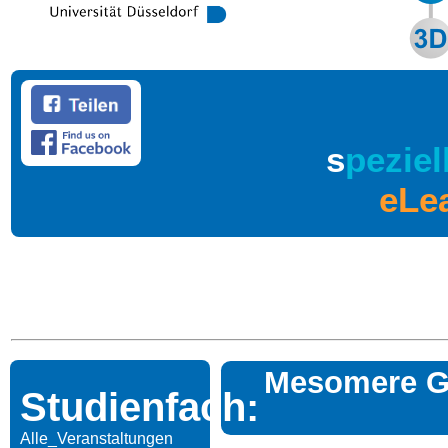
s
peziel
eLe
Mesomere Gr
Studienfach:
Alle_Veranstaltungen