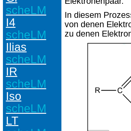
Elektronenpaar.
scheLM
In diesem Prozes
I4
von denen Elekt
scheLM
zu denen Elektro
Ilias
scheLM
IR
scheLM
Iso
scheLM
LT